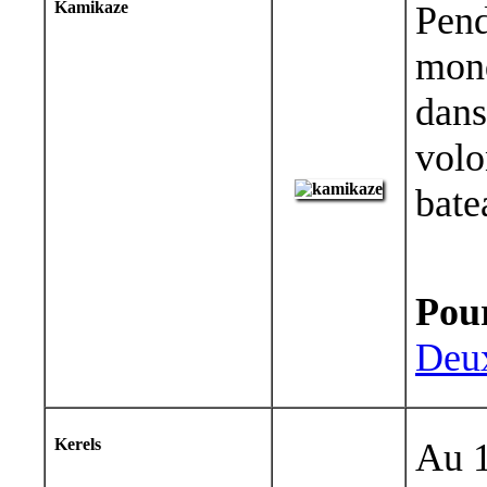
Kamikaze
Pend
mond
dans
volo
bate
Pour
Deu
Kerels
Au 1