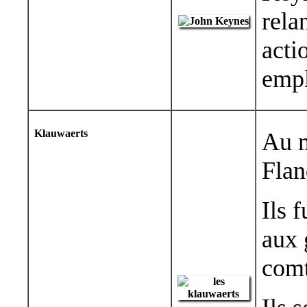
rela
acti
empl
Klauwaerts
Au m
Flan
Ils 
aux 
comt