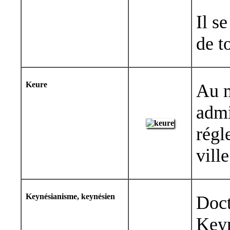
Il s
de t
Keure
Au m
admi
régl
ville
Keynésianisme, keynésien
Doct
Keyn