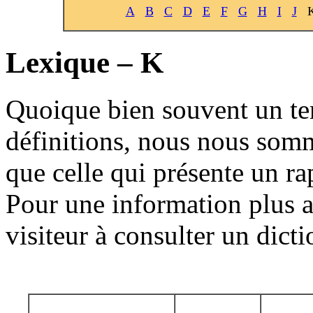
A
B
C
D
E
F
G
H
I
J
Lexique – K
Quoique bien souvent un ter
définitions, nous nous somm
que celle qui présente un rap
Pour une information plus a
visiteur à consulter un dict