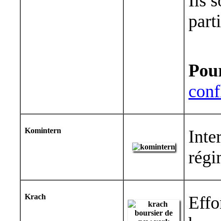
Ils 
part
Pour
conf
Komintern
Inte
régi
Krach
Effo