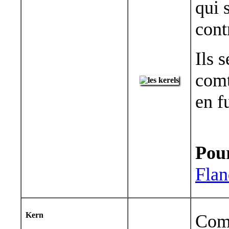
qui 
cont
Ils 
comt
en fu
Pour
Flan
Kern
Comi