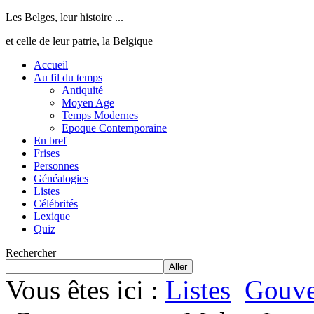
Les Belges, leur histoire ...
et celle de leur patrie, la Belgique
Accueil
Au fil du temps
Antiquité
Moyen Age
Temps Modernes
Epoque Contemporaine
En bref
Frises
Personnes
Généalogies
Listes
Célébrités
Lexique
Quiz
Rechercher
Aller
Vous êtes ici :
Listes
Gouve