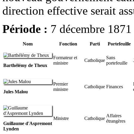
direction effective serait a
Période
:
7 décembre 1871 
Nom
Fonction
Parti
Portefeuille
Formateur et
Sans
Catholique
ministre
portefeuille
Barthélémy de Theux
Premier
Catholique
Finances
ministre
Jules Malou
Affaires
Ministre
Catholique
étrangères
Guillaume d'Aspremont
Lynden