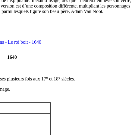
 de l’Epiphanie. Il était d’usage, dès que l’heureux élu lève son verre,
e version est d’une composition différente, multipliant les personnages
, parmi lesquels figure son beau-père, Adam Van Noot.
1640
e
e
ssés plusieurs fois aux 17
et 18
siècles.
image.