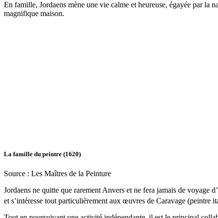
En famille, Jordaens mène une vie calme et heureuse, égayée par la na
magnifique maison.
La famille du peintre (1620)
Source : Les Maîtres de la Peinture
Jordaens ne quitte que rarement Anvers et ne fera jamais de voyage d’ét
et s’intéresse tout particulièrement aux œuvres de Caravage (peintre it
Tout en poursuivant une activité indépendante, il est le principal coll