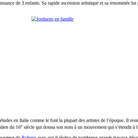
issance de 3 enfants. Sa rapide ascension artistique et sa renommée lui 
udes en Italie comme le font la plupart des artistes de l’époque. Il rest
e
alien du 16
siècle qui donna son nom à un mouvement qui s’étendit à l
aborateur de
Rubens
avec qui il réalise de nombreux grands travaux décor