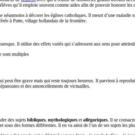
x élèves qu’il emploie souvent comme aides afin de pouvoir honorer les
ue néanmoins à décorer les églises catholiques. Il meurt d’une maladie m
rée à Putte, village hollandais de la frontière.
que. Il utilise des effets variés qui s’adressent aux sens pour atteindre
e sont multiples
qui peut être grave mais qui reste toujours heureux. Il parvient à reprod
rs épanouies et des amoncellements de victuailles.
dre des sujets
bibliques
,
mythologiques
et
allégoriques
. Il se consac
et sous des formes différentes. Il en va ainsi de l’un de ses sujets les pl