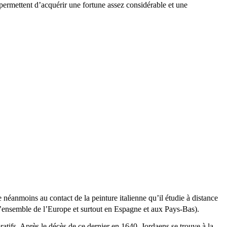
permettent d’acquérir une fortune assez considérable et une
e néanmoins au contact de la peinture italienne qu’il étudie à distance
’ensemble de l’Europe et surtout en Espagne et aux Pays-Bas).
atifs. Après le décès de ce dernier en 1640, Jordaens se trouve à la