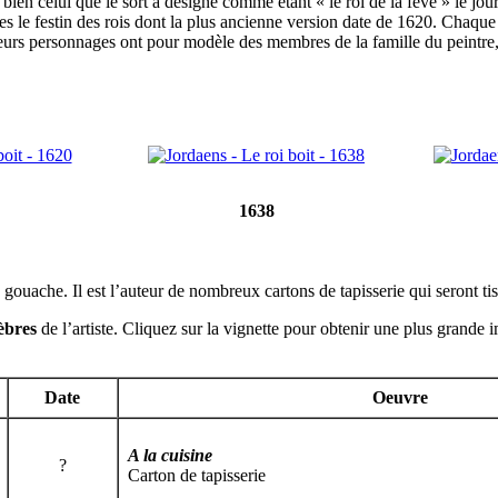
ien celui que le sort a désigné comme étant « le roi de la fève » le jour
ises le festin des rois dont la plus ancienne version date de 1620. Chaqu
eurs personnages ont pour modèle des membres de la famille du peintre
1638
a gouache. Il est l’auteur de nombreux cartons de tapisserie qui seront ti
èbres
de l’artiste. Cliquez sur la vignette pour obtenir une plus grande 
Date
Oeuvre
A la cuisine
?
Carton de tapisserie