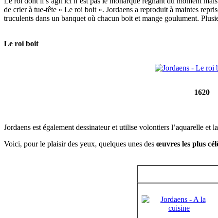
Le roi dont il s’agit ici n’est pas le monarque régnant du moment mais b
de crier à tue-tête « Le roi boit ». Jordaens a reproduit à maintes repr
truculents dans un banquet où chacun boit et mange goulument. Plusi
Le roi boit
1620
Jordaens est également dessinateur et utilise volontiers l’aquarelle et l
Voici, pour le plaisir des yeux, quelques unes des
œuvres les plus cél