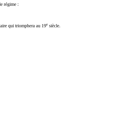
le régime :
e
ntaire qui triomphera au 19
siècle.