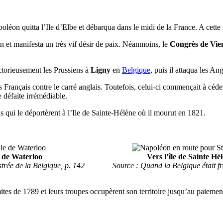
léon quitta l’Ile d’Elbe et débarqua dans le midi de la France. A cette n
 et manifesta un très vif désir de paix. Néanmoins, le
Congrès de Vie
ctorieusement les Prussiens à
Ligny
en
Belgique
, puis il attaqua les A
es Français contre le carré anglais. Toutefois, celui-ci commençait à céde
 défaite irrémédiable.
s qui le déportèrent à l’Ile de Sainte-Hélène où il mourut en 1821.
e de Waterloo
Vers l’île de Sainte Hé
strée de la Belgique, p. 142
Source : Quand la Belgique était fr
imites de 1789 et leurs troupes occupèrent son territoire jusqu’au paieme