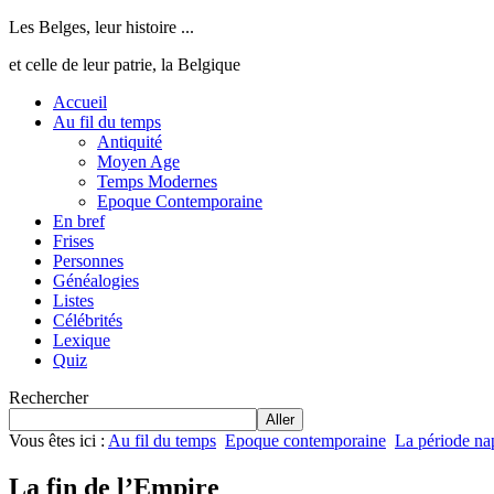
Les Belges, leur histoire ...
et celle de leur patrie, la Belgique
Accueil
Au fil du temps
Antiquité
Moyen Age
Temps Modernes
Epoque Contemporaine
En bref
Frises
Personnes
Généalogies
Listes
Célébrités
Lexique
Quiz
Rechercher
Aller
Vous êtes ici :
Au fil du temps
Epoque contemporaine
La période na
La fin de l’Empire