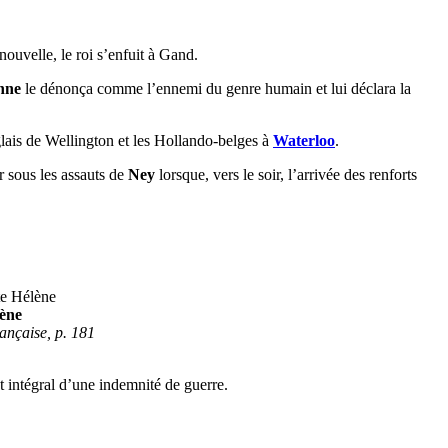
ouvelle, le roi s’enfuit à Gand.
nne
le dénonça comme l’ennemi du genre humain et lui déclara la
nglais de Wellington et les Hollando-belges à
Waterloo
.
r sous les assauts de
Ney
lorsque, vers le soir, l’arrivée des renforts
lène
ançaise, p. 181
nt intégral d’une indemnité de guerre.