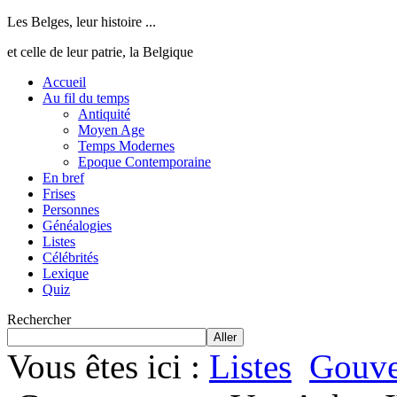
Les Belges, leur histoire ...
et celle de leur patrie, la Belgique
Accueil
Au fil du temps
Antiquité
Moyen Age
Temps Modernes
Epoque Contemporaine
En bref
Frises
Personnes
Généalogies
Listes
Célébrités
Lexique
Quiz
Rechercher
Aller
Vous êtes ici :
Listes
Gouve