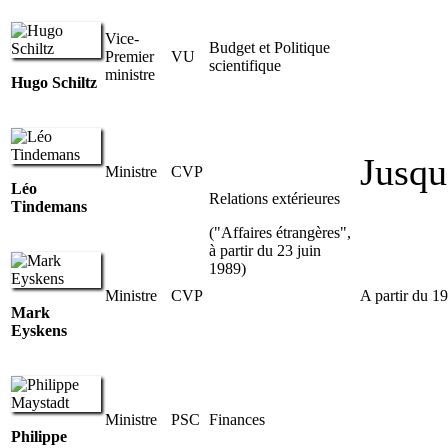
Vice-
Budget et Politique
Premier
VU
scientifique
ministre
Hugo Schiltz
Jusqu
Ministre
CVP
Léo
Relations extérieures
Tindemans
("Affaires étrangères",
à partir du 23 juin
1989)
Ministre
CVP
A partir du 1
Mark
Eyskens
Ministre
PSC
Finances
Philippe