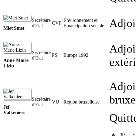
Adjoi
Secrétaire
Environnement et
CVP
d'Etat
Emancipation sociale
Miet Smet
Adjoi
Secrétaire
PS
Europe 1992
d'Etat
extér
Anne-Marie
Lizin
Adjoi
bruxe
Secrétaire
VU
Région bruxelloise
d'Etat
Jef
Valkeniers
Quitt