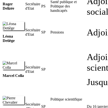
Adjoi
Santé publique et
Roger
Secrétaire
PS
Politique des
Delizée
d'Etat
socia
handicapés
Adjoi
Secrétaire
SP
Pensions
d'Etat
Léona
Detiège
Adjoi
scient
Secrétaire
SP
d'Etat
Marcel Colla
Jusqu
Politique scientifique
Secrétaire
SP
Du 16 janvier