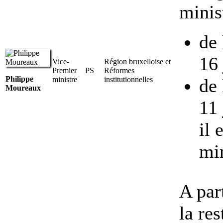
minis
de 
16 
Vice-
Région bruxelloise et
Premier
PS
Réformes
Philippe
ministre
institutionnelles
de 
Moureaux
11 
il 
min
A par
la re