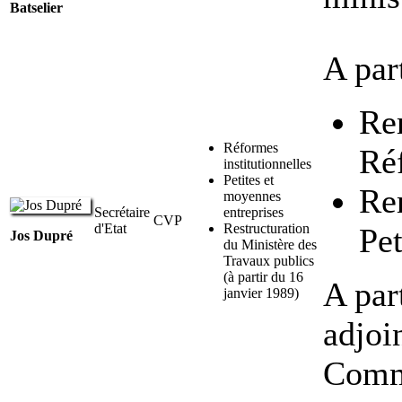
Batselier
A par
Re
Réformes
Réf
institutionnelles
Petites et
Re
moyennes
Secrétaire
entreprises
CVP
d'Etat
Restructuration
Pet
Jos Dupré
du Ministère des
Travaux publics
(à partir du 16
A par
janvier 1989)
adjoi
Comm