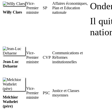
Onder
Vice-
Affaires économiques,
Premier
SP
Plan et Education
Willy Claes
ministre
nationale
Il qu
natio
Vice-
Communications et
Premier
CVP
Réformes
Jean-Luc
ministre
institutionnelles
Dehaene
Vice-
Justice et Classes
Premier
PSC
moyennes
Melchior
ministre
Wathelet
(père)