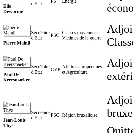
PS
Energie
d'Etat
écon
Elie
Deworme
Adjoi
Secrétaire
Classes moyennes et
PSC
d'Etat
Victimes de la guerre
Class
Pierre Mainil
Adjoi
Secrétaire
Affaires européennes
CVP
d'Etat
et Agriculture
extér
Paul De
Keersmaeker
Adjoi
bruxe
Secrétaire
PSC
Région bruxelloise
d'Etat
Jean-Louis
Thys
Quitt