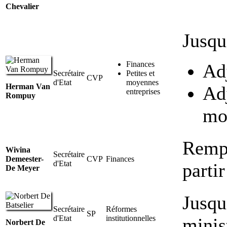
Chevalier
Jusqu
Finances
Adj
Secrétaire
Petites et
CVP
d'Etat
moyennes
Herman Van
Adj
entreprises
Rompuy
mo
Remp
Wivina
Secrétaire
Demeester-
CVP
Finances
d'Etat
parti
De Meyer
Jusqu
Secrétaire
Réformes
SP
d'Etat
institutionnelles
minis
Norbert De