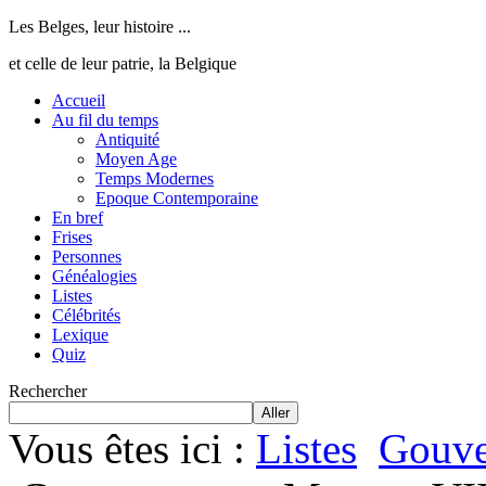
Les Belges, leur histoire ...
et celle de leur patrie, la Belgique
Accueil
Au fil du temps
Antiquité
Moyen Age
Temps Modernes
Epoque Contemporaine
En bref
Frises
Personnes
Généalogies
Listes
Célébrités
Lexique
Quiz
Rechercher
Aller
Vous êtes ici :
Listes
Gouve