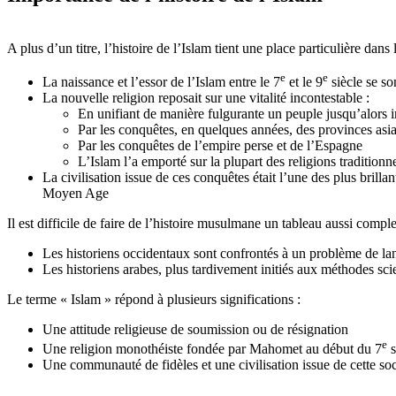
A plus d’un titre, l’histoire de l’Islam tient une place particulière dan
e
e
La naissance et l’essor de l’Islam entre le 7
et le 9
siècle se so
La nouvelle religion reposait sur une vitalité incontestable :
En unifiant de manière fulgurante un peuple jusqu’alors 
Par les conquêtes, en quelques années, des provinces asia
Par les conquêtes de l’empire perse et de l’Espagne
L’Islam l’a emporté sur la plupart des religions traditio
La civilisation issue de ces conquêtes était l’une des plus brilla
Moyen Age
Il est difficile de faire de l’histoire musulmane un tableau aussi compl
Les historiens occidentaux sont confrontés à un problème de l
Les historiens arabes, plus tardivement initiés aux méthodes sci
Le terme « Islam » répond à plusieurs significations :
Une attitude religieuse de soumission ou de résignation
e
Une religion monothéiste fondée par Mahomet au début du 7
s
Une communauté de fidèles et une civilisation issue de cette soc