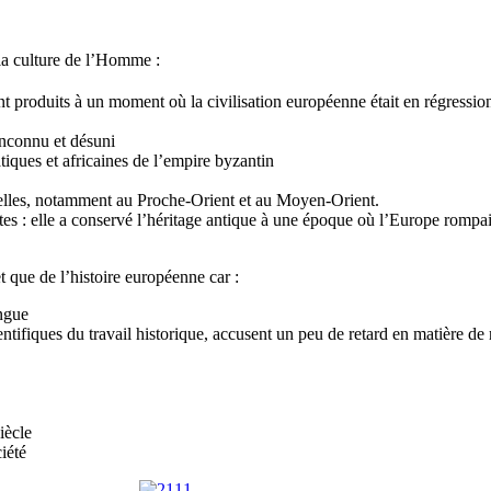
s la culture de l’Homme :
nt produits à un moment où la civilisation européenne était en régression 
inconnu et désuni
tiques et africaines de l’empire byzantin
nnelles, notamment au Proche-Orient et au Moyen-Orient.
ntes : elle a conservé l’héritage antique à une époque où l’Europe rompait
et que de l’histoire européenne car :
angue
entifiques du travail historique, accusent un peu de retard en matière de
iècle
iété