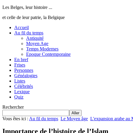
Les Belges, leur histoire ...
et celle de leur patrie, la Belgique
Accueil
Au fil du temps
Antiquité
Moyen Age
Temps Modernes
Epoque Contemporaine
En bref
Frises
Personnes
Généalogies
Listes
Célébrités
Lexique
Quiz
Rechercher
Aller
Vous êtes ici :
Au fil du temps
Le Moyen âge
L'expansion arabe au
Importance de l’histoire de l’Islam