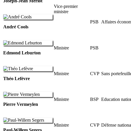
Joseph-Jean Merlot
Vice-premier
ministre
PSB
Affaires écono
André Cools
Ministre
PSB
Edmond Leburton
Ministre
CVP
Sans portefeuill
Théo Lefèvre
Ministre
BSP
Education natio
Pierre Vermeylen
Ministre
CVP
Défense nationa
Paul-Willem Segers