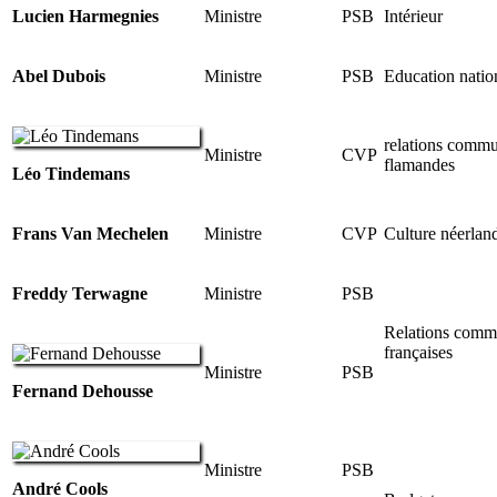
Lucien Harmegnies
Ministre
PSB
Intérieur
Abel Dubois
Ministre
PSB
Education natio
relations commu
Ministre
CVP
flamandes
Léo Tindemans
Frans Van Mechelen
Ministre
CVP
Culture néerlan
Freddy Terwagne
Ministre
PSB
Relations comm
françaises
Ministre
PSB
Fernand Dehousse
Ministre
PSB
André Cools