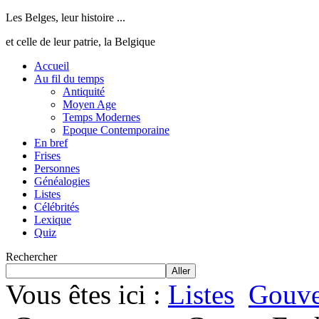
Les Belges, leur histoire ...
et celle de leur patrie, la Belgique
Accueil
Au fil du temps
Antiquité
Moyen Age
Temps Modernes
Epoque Contemporaine
En bref
Frises
Personnes
Généalogies
Listes
Célébrités
Lexique
Quiz
Rechercher
Aller
Vous êtes ici :
Listes
Gouve