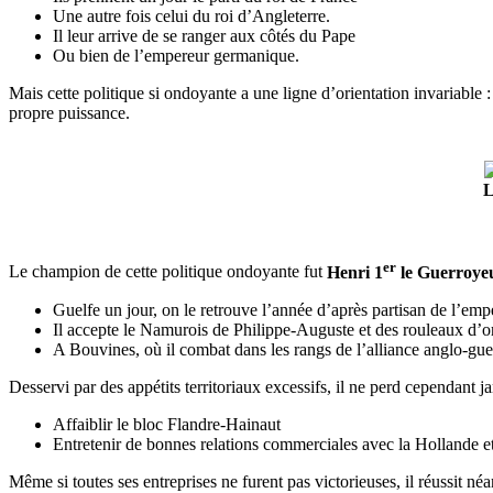
Une autre fois celui du roi d’Angleterre.
Il leur arrive de se ranger aux côtés du Pape
Ou bien de l’empereur germanique.
Mais cette politique si ondoyante a une ligne d’orientation invariable 
propre puissance.
L
er
Le champion de cette politique ondoyante fut
Henri 1
le Guerroye
Guelfe un jour, on le retrouve l’année d’après partisan de l’em
Il accepte le Namurois de Philippe-Auguste et des rouleaux d’or
A Bouvines, où il combat dans les rangs de l’alliance anglo-guel
Desservi par des appétits territoriaux excessifs, il ne perd cependant j
Affaiblir le bloc Flandre-Hainaut
Entretenir de bonnes relations commerciales avec la Hollande et
Même si toutes ses entreprises ne furent pas victorieuses, il réussit né