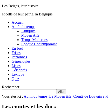
Les Belges, leur histoire ...
et celle de leur patrie, la Belgique
Accueil
Au fil du temps
Antiquité
Moyen Age
Temps Modernes
Epoque Contemporaine
En bref
Frises
Personnes
Généalogies
Listes
Célébrités
Lexique
Quiz
Rechercher
Aller
Vous êtes ici :
Au fil du temps
Le Moyen âge
Comté de Louvain et d
Les comtes et les ducs