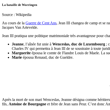
La bataille de Worringen
Source : Wikipedia
Au cours de la
Guerre de Cent Ans
, Jean III changea de camp et se ra
Jacques Van Artevelde.
Jean III pratiqua une politique matrimoniale très avantageuse pour chac
Jeanne
, l’aînée fut unie à
Wenceslas, duc de Luxembourg
; c
Charles IV qui permettra à Jean III de se soustraire à toute jurid
Marguerite
épousa le comte de Flandre Louis de Maele. La succ
Marie
épousa Renaud, duc de Gueldre.
Après la mort de son mari Wenceslas, Jeanne désigna comme héritiers
fils,
Antoine de Bourgogne
et frère de Jean sans Peur. C’est donc A