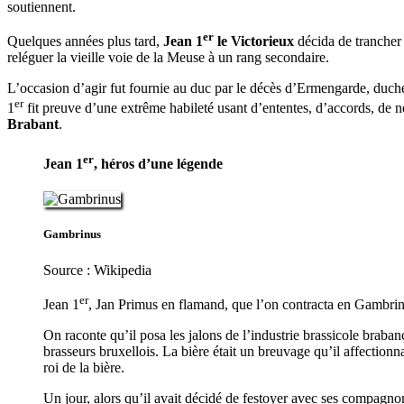
soutiennent.
er
Quelques années plus tard,
Jean 1
le Victorieux
décida de trancher 
reléguer la vieille voie de la Meuse à un rang secondaire.
L’occasion d’agir fut fournie au duc par le décès d’Ermengarde, duche
er
1
fit preuve d’une extrême habileté usant d’ententes, d’accords, de né
Brabant
.
er
Jean 1
, héros d’une légende
Gambrinus
Source : Wikipedia
er
Jean 1
, Jan Primus en flamand, que l’on contracta en Gambrinu
On raconte qu’il posa les jalons de l’industrie brassicole brabanç
brasseurs bruxellois. La bière était un breuvage qu’il affectionnai
roi de la bière.
Un jour, alors qu’il avait décidé de festoyer avec ses compagnon