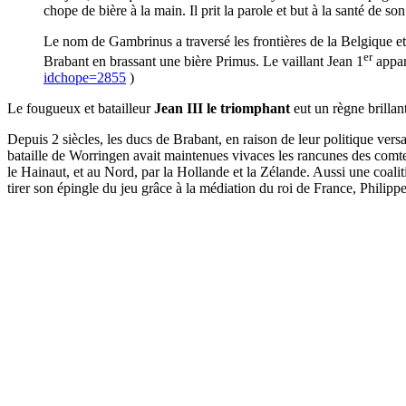
chope de bière à la main. Il prit la parole et but à la santé de s
Le nom de Gambrinus a traversé les frontières de la Belgique e
er
Brabant en brassant une bière Primus. Le vaillant Jean 1
appara
idchope=2855
)
Le fougueux et batailleur
Jean III le triomphant
eut un règne brillant
Depuis 2 siècles, les ducs de Brabant, en raison de leur politique versa
bataille de Worringen avait maintenues vivaces les rancunes des comt
le Hainaut, et au Nord, par la Hollande et la Zélande. Aussi une coalit
tirer son épingle du jeu grâce à la médiation du roi de France, Philipp