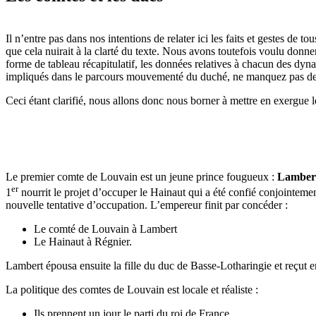
Il n’entre pas dans nos intentions de relater ici les faits et gestes de t
que cela nuirait à la clarté du texte. Nous avons toutefois voulu donne
forme de tableau récapitulatif, les données relatives à chacun des dyn
impliqués dans le parcours mouvementé du duché, ne manquez pas de
Ceci étant clarifié, nous allons donc nous borner à mettre en exergue 
Le premier comte de Louvain est un jeune prince fougueux :
Lamber
er
1
nourrit le projet d’occuper le Hainaut qui a été confié conjointemen
nouvelle tentative d’occupation. L’empereur finit par concéder :
Le comté de Louvain à Lambert
Le Hainaut à Régnier.
Lambert épousa ensuite la fille du duc de Basse-Lotharingie et reçut en 
La politique des comtes de Louvain est locale et réaliste :
Ils prennent un jour le parti du roi de France