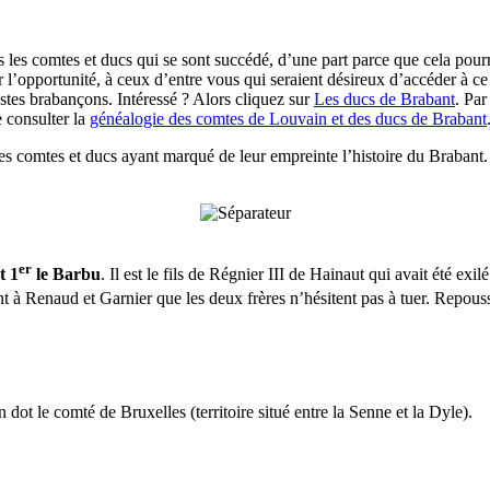
ous les comtes et ducs qui se sont succédé, d’une part parce que cela pourr
r l’opportunité, à ceux d’entre vous qui seraient désireux d’accéder à c
astes brabançons. Intéressé ? Alors cliquez sur
Les ducs de Brabant
. Par
 consulter la
généalogie des comtes de Louvain et des ducs de Brabant
les comtes et ducs ayant marqué de leur empreinte l’histoire du Brabant.
er
t 1
le Barbu
. Il est le fils de Régnier III de Hainaut qui avait été e
t à Renaud et Garnier que les deux frères n’hésitent pas à tuer. Repouss
dot le comté de Bruxelles (territoire situé entre la Senne et la Dyle).